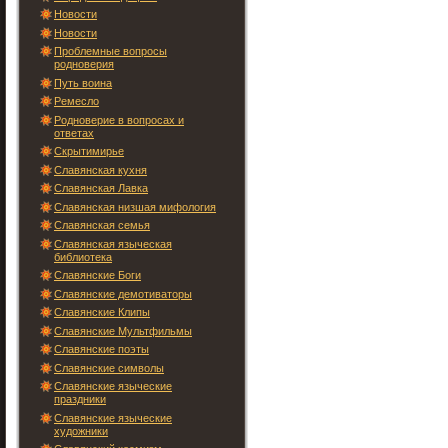
Новости
Новости
Проблемные вопросы
родноверия
Путь воина
Ремесло
Родноверие в вопросах и
ответах
Скрытимирье
Славянская кухня
Славянская Лавка
Славянская низшая мифология
Славянская семья
Славянская языческая
библиотека
Славянские Боги
Славянские демотиваторы
Славянские Клипы
Славянские Мультфильмы
Славянские поэты
Славянские символы
Славянские языческие
праздники
Славянские языческие
художники