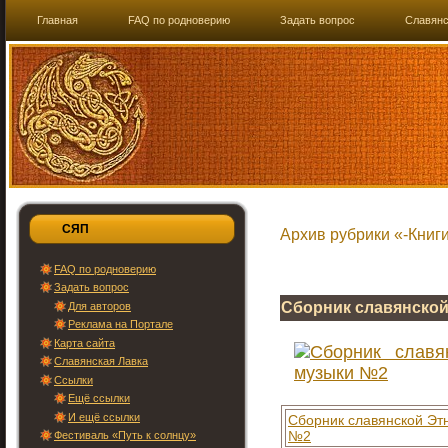
Главная
FAQ по родноверию
Задать вопрос
Славянс
СЯП
Архив рубрики «-Книг
FAQ по родноверию
Задать вопрос
Сборник славянско
Для авторов
Реклама на Портале
Карта сайта
Славянская Лавка
Ссылки
Ещё ссылки
И ещё ссылки
Сборник славянской Эт
№2
Фестиваль «Путь к солнцу»