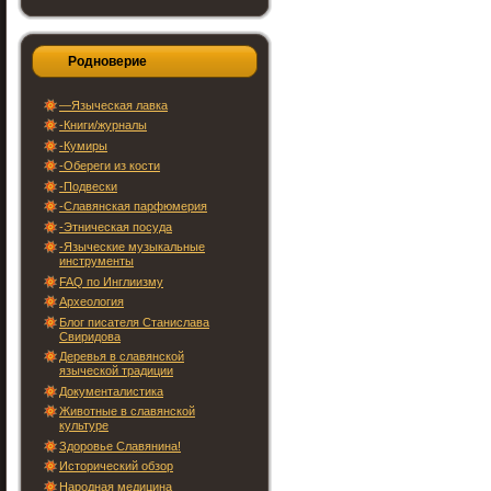
Родноверие
—Языческая лавка
-Книги/журналы
-Кумиры
-Обереги из кости
-Подвески
-Славянская парфюмерия
-Этническая посуда
-Языческие музыкальные
инструменты
FAQ по Инглиизму
Археология
Блог писателя Станислава
Свиридова
Деревья в славянской
языческой традиции
Документалистика
Животные в славянской
культуре
Здоровье Славянина!
Исторический обзор
Народная медицина