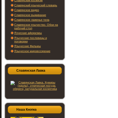
Славянский космизм
Славянский языческий словарь
Славянское видео
Славянское выживание
Славянское лаженье тела
Славянское язычество. Обои на
рабочий стол
Язческие афоризмы
Языческие пословицы и
поговорки
Языческие Фильмы
Языческое мировоззрение
Славянская Лавка
Наша Кнопка