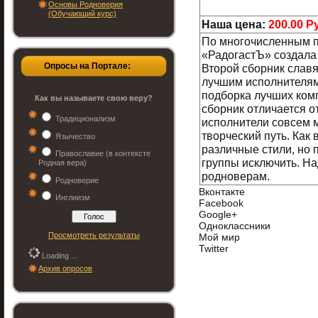
Основы Родноверия
(Обучающий курс)
Наша цена:
200.00 Р
По многочисленным п
«РадогастЪ» создала
Опросы на Портале:
Второй сборник слав
лучшим исполнителям
подборка лучших комп
Как вы называете свою веру?
сборник отличается о
Традиционализм
исполнители совсем 
творческий путь. Как
Язычество
различные стили, но 
Православие (в контексте
группы исключить. На
Родная вера)
родноверам.
Родноверие
Вконтакте
Инглиизм
Facebook
Google+
Одноклассники
Просмотреть результаты
Мой мир
Twitter
Loading ...
Архив опросов