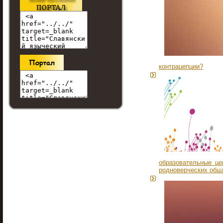
контрацепции?
образовательные це
родноверческих общ