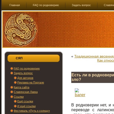
Главная
FAQ по родноверию
Задать вопрос
Славян
«
Традиционная весення
СЯП
Как относ
FAQ по родноверию
Задать вопрос
Есть ли в родновери
Для авторов
зло?
Реклама на Портале
Карта сайта
Славянская Лавка
Ссылки
Ещё ссылки
В родноверии нет, и 
И ещё ссылки
переводе с латинск
Фестиваль «Путь к солнцу»