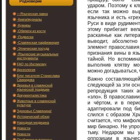
Родноверие
ударом. Поэтому к кл
если так можно выр
—Языческая лавка
язычника и есть «гре
-Книги/журналы
Руси в виде рудимент
-Кумиры
этому прибегает вел
-Обереги из кости
раскаянье как литер
-Подвески
выводит, абсолютно
-Славянская парфюмерия
элемент православия
-Этническая посуда
признания вины в язы
-Языческие музыкальные
тайной. Но вспомин
инструменты
выполнив клятву мо
FAQ по Инглиизму
Археология
можно догадываться, 
Блог писателя Станислава
Важно составляющей
Свиридова
следующей за эти осн
Деревья в славянской
языческой традиции
репродукция таких 
Документалистика
«зло». В православии
Животные в славянской
и чёртом, и в пери
культуре
адаптировали под би
Здоровье Славянина!
слился с образом Хри
Исторический обзор
считается, что мифо
Народная медицина
мир бинарно. Не упро
Новости
тьму. Недаром мы у
Новости
оппозиции в язычес
Проблемные вопросы