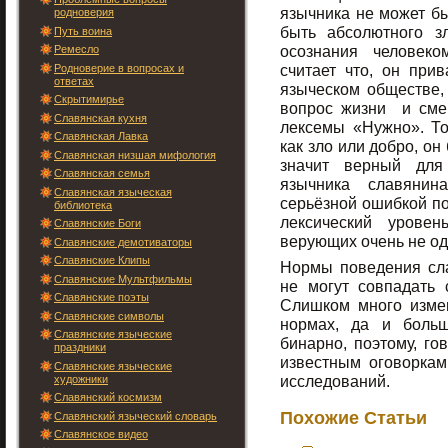
язычника не может бы
родноверия
быть абсолютного з
Путь воина
осознания человеко
Ремесло
считает что, он при
Родноверие в вопросах и
ответах
языческом обществе, 
Скрытимирье
вопрос жизни и смер
Славянская кухня
лексемы «Нужно». То 
Славянская Лавка
как зло или добро, он
Славянская низшая мифология
значит верный для
Славянская семья
язычника славянин
Славянская языческая
серьёзной ошибкой по
библиотека
лексический урове
Славянские Боги
верующих очень не од
Славянские демотиваторы
Славянские Клипы
Нормы поведения сла
Славянские Мультфильмы
не могут совпадать 
Славянские поэты
Слишком много измен
Славянские символы
нормах, да и боль
Славянские языческие
бинарно, поэтому, го
праздники
известным оговоркам
Славянские языческие
исследований.
художники
Славянский космизм
Похожие Статьи
Славянский языческий словарь
Славянское видео