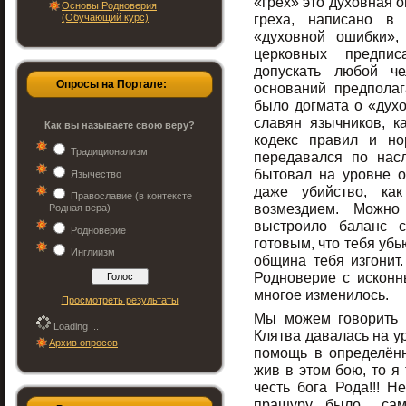
«грех» это духовная ош
Основы Родноверия
греха, написано в
(Обучающий курс)
«духовной ошибки»,
церковных предпис
допускать любой ч
Опросы на Портале:
оснований предполаг
было догмата о «дух
славян язычников, ка
Как вы называете свою веру?
кодекс правил и н
Традиционализм
передавался по нас
бытовал на уровне о
Язычество
даже убийство, как
Православие (в контексте
возмездием. Можно
Родная вера)
выстроило баланс с
Родноверие
готовым, что тебя убь
Инглиизм
община тебя изгонит
Родноверие с искон
многое изменилось.
Просмотреть результаты
Мы можем говорить 
Loading ...
Клятва давалась на 
Архив опросов
помощь в определённ
жив в этом бою, то я
честь бога Рода!!! 
пращуру, было сам