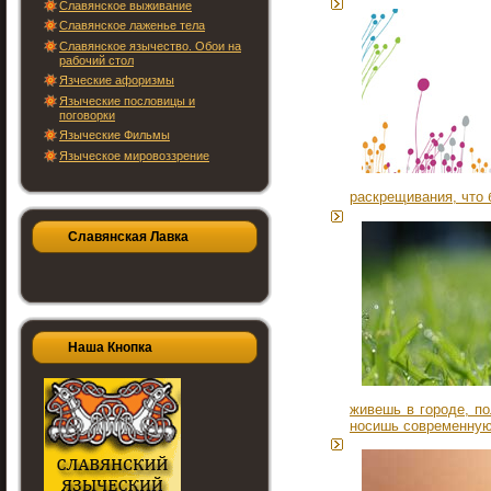
Славянское выживание
Славянское лаженье тела
Славянское язычество. Обои на
рабочий стол
Язческие афоризмы
Языческие пословицы и
поговорки
Языческие Фильмы
Языческое мировоззрение
раскрещивания, что 
Славянская Лавка
Наша Кнопка
живешь в городе, п
носишь современную